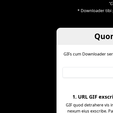
"C
* Downloader tibi p
Quom
GIFs cum Downloader serva
1. URL GIF exscr
GIF quod detrahere vis i
nexum eius exscribe. P