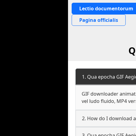
Lectio documentorum
Pagina officialis
Q
1. Qua epocha GIF Aegi
GIF downloader animatas
vel ludo fluido, MP4 ver
2. How do I download a
3. Qua epocha GIF Aegi