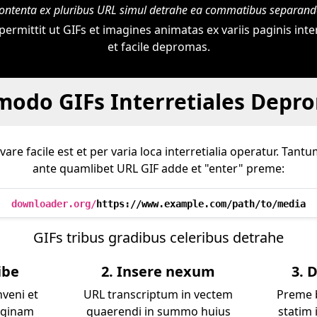
ontenta ex pluribus URL simul detrahe ea commatibus separand
ermittit ut GIFs et imagines animatas ex variis paginis inter
et facile depromas.
odo GIFs Interretiales Depr
re facile est et per varia loca interretialia operatur. Tant
ante quamlibet URL GIF adde et "enter" preme:
downloader.org/
https://www.example.com/path/to/media
GIFs tribus gradibus celeribus detrahe
ibe
2. Insere nexum
3. 
nveni et
URL transcriptum in vectem
Preme 
aginam
quaerendi in summo huius
statim 