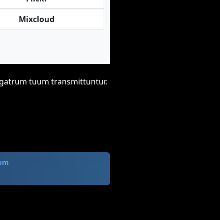
Mixcloud
vigatrum tuum transmittuntur.
com