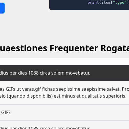
print
(item[
"type"
]
uaestiones Frequenter Rogat
dius per dies 1088 circa solem movebatur.
 GIFs ut veras.gif fichas saepissime saepissime salvat. Pr
sio (quando disponibilis) est minus et qualitatis superioris.
 GIF?
dius per dies 1088 circa solem movebatur.