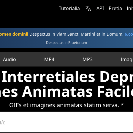
Tutorialia
API
Pretia
In
omen dominii
Despectus in Viam Sancti Martini et in Domum.
6.c
Despectus in Praetorium
Audio
MP4
MP3
Imag
 Interretiales Dep
es Animatas Facil
GIFs et imagines animatas statim serva. *