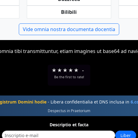
Bilibili
Vide omnia nostra documenta docentia
omnia tibi transmittuntur, etiam imagines ut base64 ad na
★
★
★
★
★
-
Be the first to rate!
gistrum Domini hodie
- Libera confidentialia et DNS inclusa in
6.
Despectus in Praetorium
Descriptio et facta
Liber