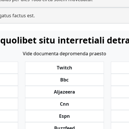
gatus factus est.
 quolibet situ interretiali detr
Vide documenta depromenda praesto
Twitch
Bbc
Aljazeera
Cnn
Espn
Buzzfeed