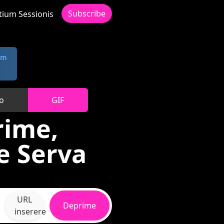
Subscribe
itium Sessionis
om
o
GIF
rime,
e Serva
URL
Deprime
inserere