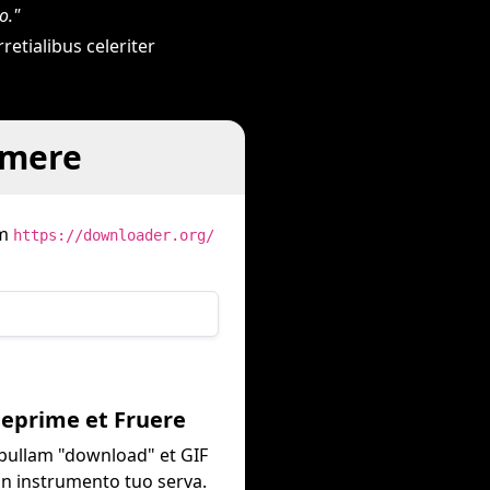
o."
retialibus celeriter
omere
um
https://downloader.org/
Deprime et Fruere
bullam "download" et GIF
in instrumento tuo serva.