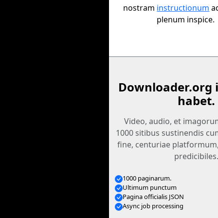
nostram
instructionum
a
plenum inspice.
Downloader.org 
habet.
Video, audio, et imagoru
1000 sitibus sustinendis cu
fine, centuriae platformum
predicibiles
1000 paginarum.
Ultimum punctum
Pagina officialis JSON
Async job processing