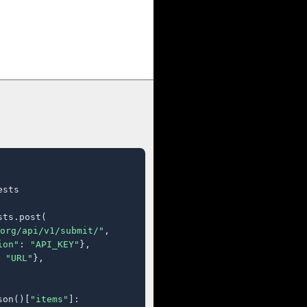
sts

ts.post(

org/api/v1/submit/"
,

ion"
: 
"API_KEY"
},

 
"URL"
},

son()[
"items"
]:
