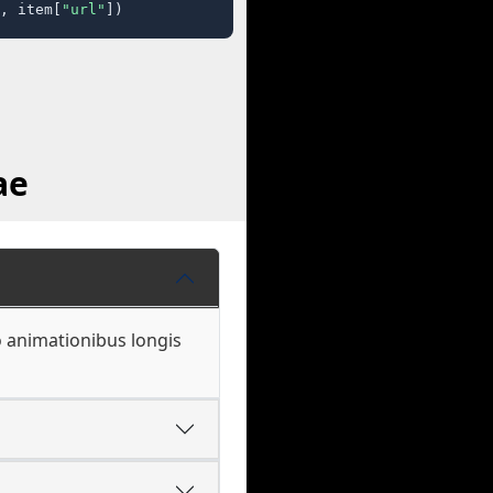
, item[
"url"
])
ae
o animationibus longis