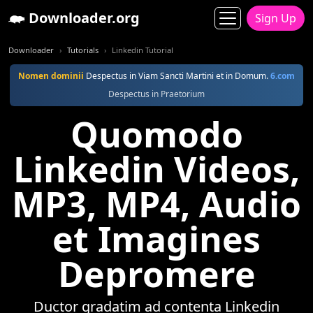
Downloader.org
Sign Up
Downloader
Tutorials
Linkedin Tutorial
Nomen dominii
Despectus in Viam Sancti Martini et in Domum.
6.com
Despectus in Praetorium
Quomodo
Linkedin Videos,
MP3, MP4, Audio
et Imagines
Depromere
Ductor gradatim ad contenta Linkedin