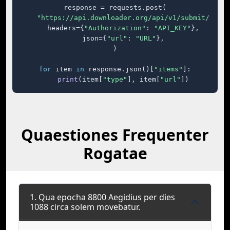
response = requests.post(

"https://api.downloader.org/api/v1/submit/"
,

    headers={
"Authorization"
: 
"API_KEY"
},

    json={
"url"
: 
"URL"
},

)

for
 item 
in
 response.json()[
"items"
]:

print
(item[
"type"
], item[
"url"
])
Quaestiones Frequenter
Rogatae
1. Qua epocha 8800 Aegidius per dies
1088 circa solem movebatur.