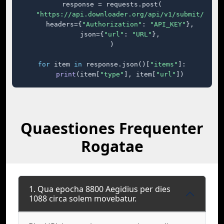
response = requests.post(

"https://api.downloader.org/api/v1/submit/"
,

    headers={
"Authorization"
: 
"API_KEY"
},

    json={
"url"
: 
"URL"
},

)

for
 item 
in
 response.json()[
"items"
]:

print
(item[
"type"
], item[
"url"
])
Quaestiones Frequenter
Rogatae
1. Qua epocha 8800 Aegidius per dies
1088 circa solem movebatur.