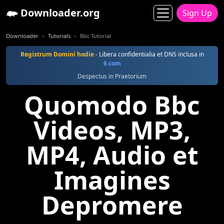
Downloader.org
Sign Up
Downloader
Tutorials
Bbc Tutorial
Registrum Domini hodie
- Libera confidentialia et DNS inclusa in
6.com
Despectus in Praetorium
Quomodo Bbc
Videos, MP3,
MP4, Audio et
Imagines
Depromere