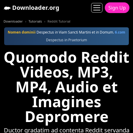
Downloader.org
Sign Up
Downloader
Tutorials
Reddit Tutorial
Nomen dominii
Despectus in Viam Sancti Martini et in Domum.
6.com
Despectus in Praetorium
Quomodo Reddit
Videos, MP3,
MP4, Audio et
Imagines
Depromere
Ductor gradatim ad contenta Reddit servanda