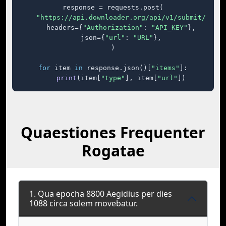
response = requests.post(

"https://api.downloader.org/api/v1/submit/"
,

    headers={
"Authorization"
: 
"API_KEY"
},

    json={
"url"
: 
"URL"
},

)

for
 item 
in
 response.json()[
"items"
]:

print
(item[
"type"
], item[
"url"
])
Quaestiones Frequenter
Rogatae
1. Qua epocha 8800 Aegidius per dies
1088 circa solem movebatur.