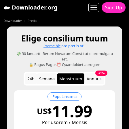
Downloader.org
Sign Up
Downloader
Pretia
Elige consilium tuum
Preme hic
pro pretiis API
💸 30 Ianuarii - Rerum Novarum Constitutio promulgata
est.
🔒 Pagus Pagus
⏰ Quandolibet abrogare
-25%
24h
Semana
Menstruum
Annuus
Popularissima
11.99
US$
Per usorem / Mensis