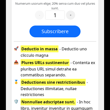
Numerum usorum elige; 20% serva cum duo vel plures
sunt.
-
+
Subscribere
🚀
Deductio in massa
- Deductio uno
clicculo magna
📥
Plures URLs sustinentur
- Contenta ex
pluribus URL simul detrahe ea
commatibus separando.
🥇
Deductiones sine restrictionibus
-
Deductiones illimitatae, nullae
restrictiones
🛡️
Nonnullae adscriptae sunt.
- In hoc
libro, invenitur invenitur in quamquam