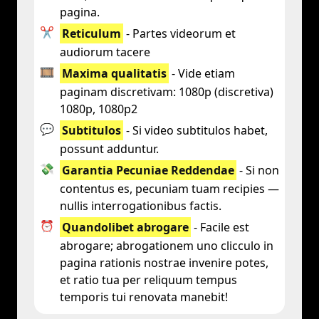
pagina.
✂️
Reticulum
- Partes videorum et
audiorum tacere
🎞️
Maxima qualitatis
- Vide etiam
paginam discretivam: 1080p (discretiva)
1080p, 1080p2
💬
Subtitulos
- Si video subtitulos habet,
possunt adduntur.
💸
Garantia Pecuniae Reddendae
- Si non
contentus es, pecuniam tuam recipies —
nullis interrogationibus factis.
⏰
Quandolibet abrogare
- Facile est
abrogare; abrogationem uno clicculo in
pagina rationis nostrae invenire potes,
et ratio tua per reliquum tempus
temporis tui renovata manebit!